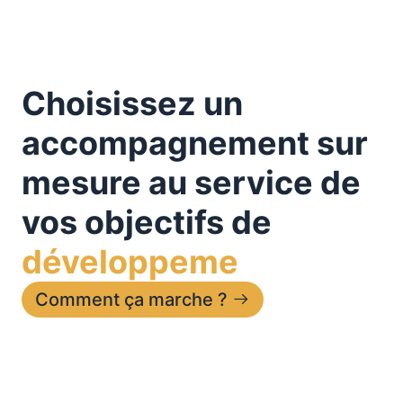
Choisissez un
accompagnement sur
mesure au service de
vos objectifs de
d
é
v
e
l
o
p
p
e
m
Comment ça marche ?